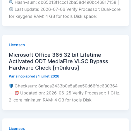
Hash-sum: db65013f1ccc12ba58d490bc46817158 |
Last update: 2026-07-06 Verify Processor: Dual-core
for keygens RAM: 4 GB for tools Disk space:
Licenses
Microsoft Office 365 32 bit Lifetime
Activated ODT MediaFire VLSC Bypass
Hardware Check [m0nkrus]
Par
sinopiaprod
/
1 juillet 2026
Checksum: 8afaca2433b0e5a8ee50d66fdc630364
—
Updated on: 2026-06-25 Verify Processor: 1 GHz,
2-core minimum RAM: 4 GB for tools Disk
Licenses