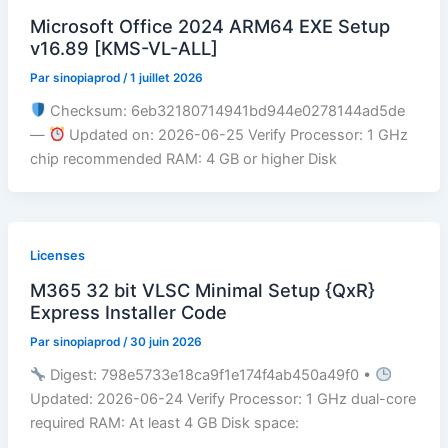
Microsoft Office 2024 ARM64 EXE Setup
v16.89 [KMS-VL-ALL]
Par
sinopiaprod
/
1 juillet 2026
Checksum: 6eb32180714941bd944e0278144ad5de
—
Updated on: 2026-06-25 Verify Processor: 1 GHz
chip recommended RAM: 4 GB or higher Disk
Licenses
M365 32 bit VLSC Minimal Setup {QxR}
Express Installer Code
Par
sinopiaprod
/
30 juin 2026
Digest: 798e5733e18ca9f1e174f4ab450a49f0 •
Updated: 2026-06-24 Verify Processor: 1 GHz dual-core
required RAM: At least 4 GB Disk space: