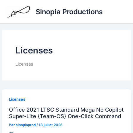
Aller
Sinopia Productions
au
contenu
Licenses
Licenses
Licenses
Office 2021 LTSC Standard Mega No Copilot
Super-Lite {Team-OS} One-Click Command
Par
sinopiaprod
/
18 juillet 2026