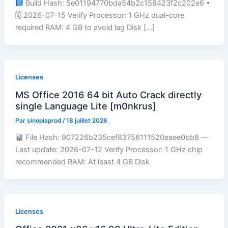
Build Hash: 5e01194770bda54b2c158423f2c202e6 •
🗓 2026-07-15 Verify Processor: 1 GHz dual-core
required RAM: 4 GB to avoid lag Disk […]
Licenses
MS Office 2016 64 bit Auto Crack directly
single Language Lite [m0nkrus]
Par
sinopiaprod
/
18 juillet 2026
File Hash: 907226b235cef83756111520eaee0bb8 —
Last update: 2026-07-12 Verify Processor: 1 GHz chip
recommended RAM: At least 4 GB Disk
Licenses