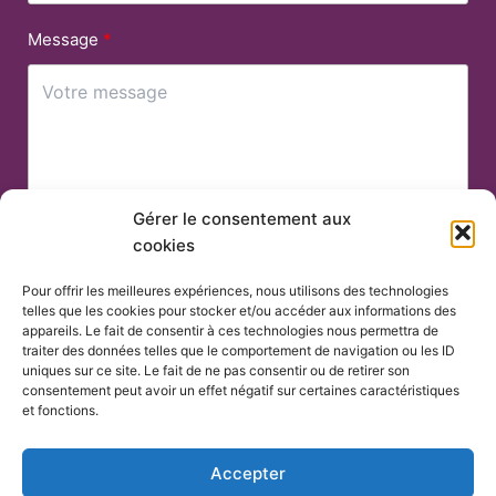
Message
Gérer le consentement aux
cookies
Envoyer
Pour offrir les meilleures expériences, nous utilisons des technologies
telles que les cookies pour stocker et/ou accéder aux informations des
appareils. Le fait de consentir à ces technologies nous permettra de
traiter des données telles que le comportement de navigation ou les ID
Sinopia Productions
uniques sur ce site. Le fait de ne pas consentir ou de retirer son
consentement peut avoir un effet négatif sur certaines caractéristiques
Tèl : 02 85 52 43 91
et fonctions.
1 av des Jades 44338 NANTES CEDEX 3
contact@sinopia-productions.com
Accepter