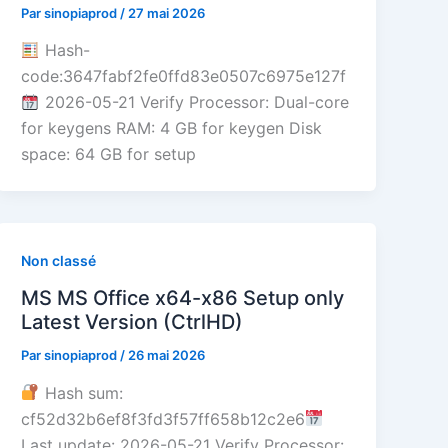
Par
sinopiaprod
/
27 mai 2026
Hash-
code:3647fabf2fe0ffd83e0507c6975e127f
2026-05-21 Verify Processor: Dual-core
for keygens RAM: 4 GB for keygen Disk
space: 64 GB for setup
Non classé
MS MS Office x64-x86 Setup only
Latest Version (CtrlHD)
Par
sinopiaprod
/
26 mai 2026
Hash sum:
cf52d32b6ef8f3fd3f57ff658b12c2e6
Last update: 2026-05-21 Verify Processor: