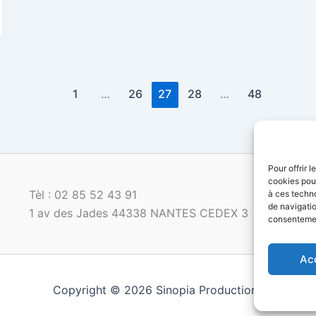
1
…
26
27
28
…
48
Pour offrir 
cookies pour
Tèl : 02 85 52 43 91
à ces techn
de navigatio
1 av des Jades 44338 NANTES CEDEX 3
consentement
Ac
Copyright © 2026 Sinopia Productions