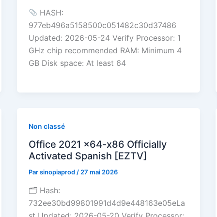
HASH:
977eb496a5158500c051482c30d37486
Updated: 2026-05-24 Verify Processor: 1
GHz chip recommended RAM: Minimum 4
GB Disk space: At least 64
Non classé
Office 2021 x64-x86 Officially
Activated Spanish [EZTV]
Par
sinopiaprod
/
27 mai 2026
🗂 Hash:
732ee30bd99801991d4d9e448163e05eLa
st Updated: 2026-05-20 Verify Processor: